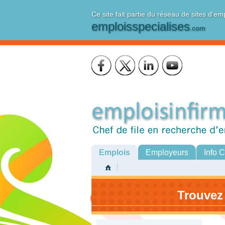
Ce site fait partie du réseau de sites d'em
emploisspecialises
.com
Emplois
Employeurs
Info 
Trouvez