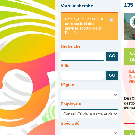
135
Votre recherche
Employeur: Conseil Cri
de la santé et des
services sociaux de la
Baie James
Rechercher
C
(0
Ville
Sal
Typ
Vill
Région
DESCRI
gestio
Employeur
infirm
Spécialité
IN