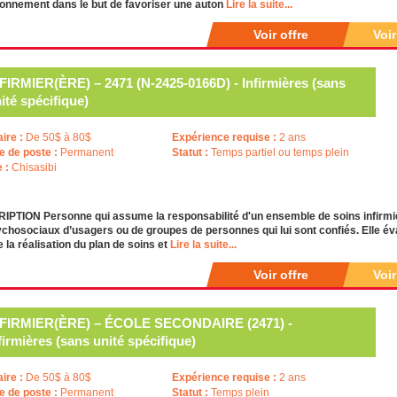
ronnement dans le but de favoriser une auton
Lire la suite...
Voir offre
Voi
FIRMIER(ÈRE) – 2471 (N-2425-0166D) - Infirmières (sans
ité spécifique)
aire :
De 50$ à 80$
Expérience requise :
2 ans
e de poste :
Permanent
Statut :
Temps partiel ou temps plein
e :
Chisasibi
PTION Personne qui assume la responsabilité d'un ensemble de soins infirmie
chosociaux d’usagers ou de groupes de personnes qui lui sont confiés. Elle éval
 la réalisation du plan de soins et
Lire la suite...
Voir offre
Voi
NFIRMIER(ÈRE) – ÉCOLE SECONDAIRE (2471) -
firmières (sans unité spécifique)
aire :
De 50$ à 80$
Expérience requise :
2 ans
e de poste :
Permanent
Statut :
Temps plein