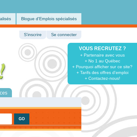
alisés
Blogue d'Emplois spécialisés
S'inscrire
Se connecter
VOUS RECRUTEZ ?
+ Partenaire avec vous
+ No 1 au Québec
+ Pourquoi afficher sur ce site?
+ Tarifs des offres d'emploi
+ Contactez-nous!
ces