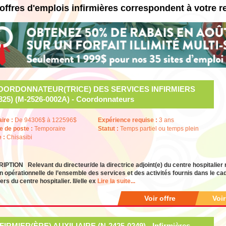
offres d'emplois infirmières correspondent à votre 
OORDONNATEUR(TRICE) DES SERVICES INFIRMIERS
325) (M-2526-0002A) - Coordonnateurs
aire :
De 94306$ à 122596$
Expérience requise :
3 ans
e de poste :
Temporaire
Statut :
Temps partiel ou temps plein
e :
Chisasibi
PTION Relevant du directeur/de la directrice adjoint(e) du centre hospitalier rég
n opérationnelle de l’ensemble des services et des activités fournis dans le ca
iers du centre hospitalier. Il/elle ex
Lire la suite...
Voir offre
Voi
FIRMIER(ÈRE) AUXILIAIRE (N-2425-0249) - Infirmières