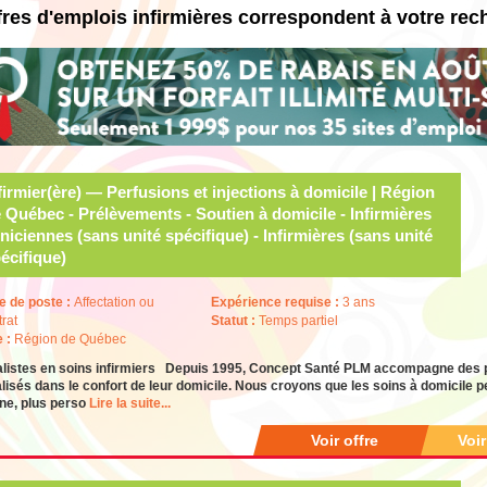
fres d'emplois infirmières correspondent à votre rec
firmier(ère) — Perfusions et injections à domicile | Région
 Québec - Prélèvements - Soutien à domicile - Infirmières
iniciennes (sans unité spécifique) - Infirmières (sans unité
écifique)
e de poste :
Affectation ou
Expérience requise :
3 ans
trat
Statut :
Temps partiel
e :
Région de Québec
listes en soins infirmiers Depuis 1995, Concept Santé PLM accompagne des pa
lisés dans le confort de leur domicile. Nous croyons que les soins à domicile p
ne, plus perso
Lire la suite...
Voir offre
Voi