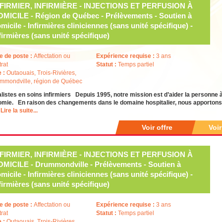
NFIRMIER, INFIRMIÈRE - INJECTIONS ET PERFUSION À
MICILE - Région de Québec - Prélèvements - Soutien à
micile - Infirmières cliniciennes (sans unité spécifique) -
firmières (sans unité spécifique)
e de poste :
Affectation ou
Expérience requise :
3 ans
trat
Statut :
Temps partiel
e :
Outaouais, Trois-Rivières,
mmondville, région de Québec
listes en soins infirmiers Depuis 1995, notre mission est d’aider la personne 
mie. En raison des changements dans le domaine hospitalier, nous apportons u
h
Lire la suite...
Voir offre
Voi
NFIRMIER, INFIRMIÈRE - INJECTIONS ET PERFUSION À
MICILE - Drummondville - Prélèvements - Soutien à
micile - Infirmières cliniciennes (sans unité spécifique) -
firmières (sans unité spécifique)
e de poste :
Affectation ou
Expérience requise :
3 ans
trat
Statut :
Temps partiel
e :
Outaouais, Trois-Rivières,