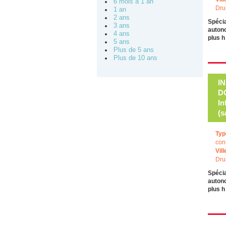
6 mois à 1 an
Dru
1 an
2 ans
Spécia
3 ans
autono
4 ans
plus 
5 ans
Plus de 5 ans
Plus de 10 ans
I
DO
In
(s
Typ
con
Vill
Dru
Spécia
autono
plus 