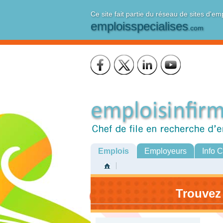
Ce site fait partie du réseau de sites d'em
emploisspecialises
.com
Emplois
Employeurs
Info 
Trouvez