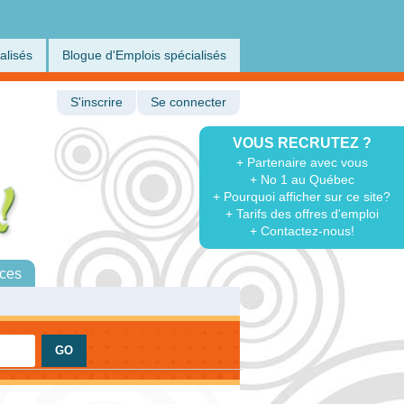
alisés
Blogue d'Emplois spécialisés
S'inscrire
Se connecter
VOUS RECRUTEZ ?
+ Partenaire avec vous
+ No 1 au Québec
+ Pourquoi afficher sur ce site?
+ Tarifs des offres d'emploi
+ Contactez-nous!
ces