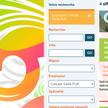
4
of
Votre recherche
Employeur: Concept
Santé PLM
Rechercher
In
Ville
de
cl
sp
Région
Typ
con
Vill
Employeur
Spécia
spécia
humai
Spécialité
Salaire minimum (annuel)