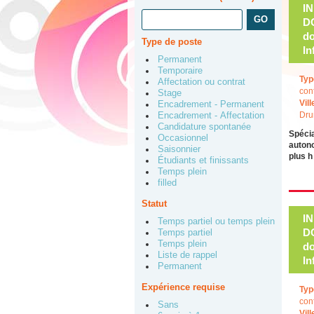
I
DO
do
Type de poste
In
Permanent
Temporaire
Typ
Affectation ou contrat
con
Stage
Vill
Encadrement - Permanent
Dru
Encadrement - Affectation
Candidature spontanée
Spécia
Occasionnel
autono
Saisonnier
plus 
Étudiants et finissants
Temps plein
filled
Statut
I
Temps partiel ou temps plein
DO
Temps partiel
Temps plein
do
Liste de rappel
In
Permanent
Expérience requise
Typ
con
Sans
Vill