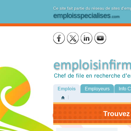
Ce site fait partie du réseau de sites d'em
emploisspecialises
.com
Emplois
Employeurs
Info 
Trouvez