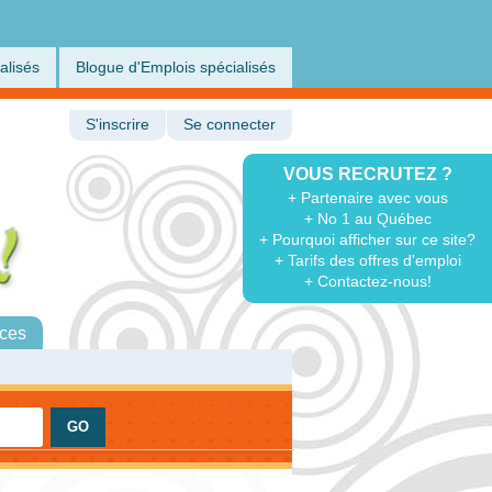
alisés
Blogue d'Emplois spécialisés
S'inscrire
Se connecter
VOUS RECRUTEZ ?
+ Partenaire avec vous
+ No 1 au Québec
+ Pourquoi afficher sur ce site?
+ Tarifs des offres d'emploi
+ Contactez-nous!
ces