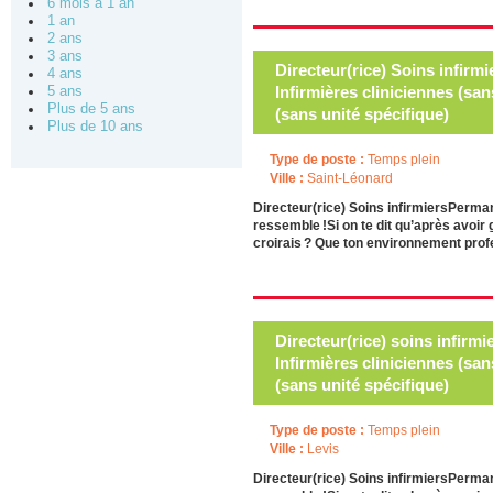
6 mois à 1 an
1 an
2 ans
3 ans
Directeur(rice) Soins infirmi
4 ans
Infirmières cliniciennes (san
5 ans
Plus de 5 ans
(sans unité spécifique)
Plus de 10 ans
Type de poste :
Temps plein
Ville :
Saint-Léonard
Directeur(rice) Soins infirmiersPerma
ressemble !Si on te dit qu’après avoir 
croirais ? Que ton environnement profes
Directeur(rice) soins infirmi
Infirmières cliniciennes (san
(sans unité spécifique)
Type de poste :
Temps plein
Ville :
Levis
Directeur(rice) Soins infirmiersPerma