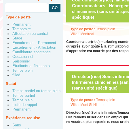
Coordonnateurs - Hébergemen
cliniciennes (sans unité spéc
spécifique)
Type de poste
Permanent
Temporaire
Type de poste :
Temps plein
Affectation ou contrat
Ville :
Montreal
Stage
Coordonnateur(rice) marketing numériq
Encadrement - Permanent
qu’après avoir goûté à la stimulation q
Encadrement - Affectation
d’apprendre est nourrie par des respons
Candidature spontanée
Occasionnel
Saisonnier
Étudiants et finissants
Temps plein
filled
Directeur(rice) Soins infirmi
Infirmières cliniciennes (san
Statut
(sans unité spécifique)
Temps partiel ou temps plein
Temps partiel
Type de poste :
Temps plein
Temps plein
Liste de rappel
Ville :
Mont St-Hilaire
Permanent
Directeur(rice) Soins infirmiersTempo
HilaireViens briller dans un emploi qui
Expérience requise
ne voudras plus repartir, tu nous croi
Sans