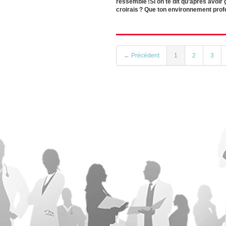
ressemble !Si on te dit qu’après avoir 
croirais ? Que ton environnement profe
← Précédent
1
2
3