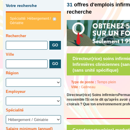
31
offres d'emplois infir
Votre recherche
recherche
Spécialité: Hébergement /
Gériatrie
Rechercher
Ville
Directeur(rice) soins infirmi
Infirmières cliniciennes (san
(sans unité spécifique)
Région
Type de poste :
Temps plein
Ville :
Gatineau
Employeur
Directeur(rice) Soins infirmiersPerman
ressemble !Si on te dit qu’après avoir 
croirais ? Que ton environnement profe
Spécialité
Salaire minimum (annuel)
Coordonnateur(rice) market