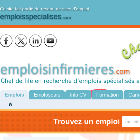
Ce site fait partie du réseau de sites d'emploi
emploisspecialises
.com
Emplois
Employeurs
Info CV
Formation
Carri
Trouvez un emploi