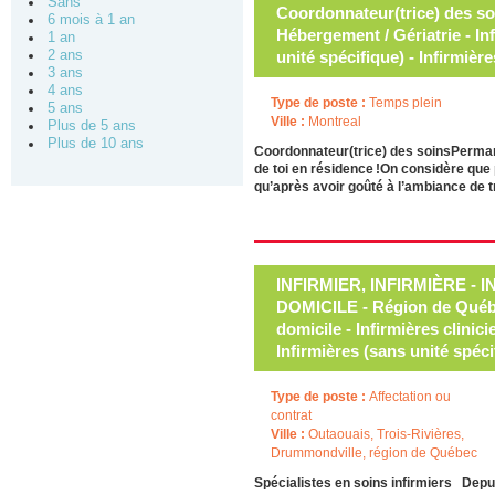
Sans
Coordonnateur(trice) des s
6 mois à 1 an
Hébergement / Gériatrie - In
1 an
2 ans
unité spécifique) - Infirmièr
3 ans
4 ans
Type de poste :
Temps plein
5 ans
Ville :
Montreal
Plus de 5 ans
Plus de 10 ans
Coordonnateur(trice) des soinsPerman
de toi en résidence !On considère que p
qu’après avoir goûté à l’ambiance de t
INFIRMIER, INFIRMIÈRE -
DOMICILE - Région de Québe
domicile - Infirmières clinic
Infirmières (sans unité spéci
Type de poste :
Affectation ou
contrat
Ville :
Outaouais, Trois-Rivières,
Drummondville, région de Québec
Spécialistes en soins infirmiers Depui