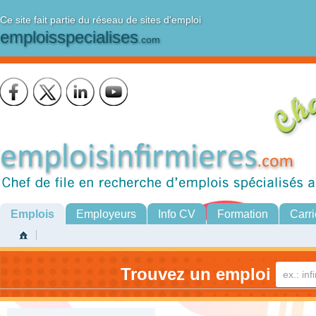
Ce site fait partie du réseau de sites d'emploi
emploisspecialises
.com
Emplois
Employeurs
Info CV
Formation
Carri
Trouvez un emploi