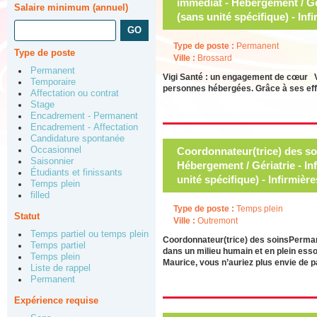
immédiat - Hébergement / Gér
Salaire minimum (annuel)
(sans unité spécifique) - Inf
Type de poste :
Permanent
Type de poste
Ville :
Brossard
Permanent
Vigi Santé : un engagement de cœur Vig
Temporaire
personnes hébergées. Grâce à ses effo
Affectation ou contrat
Stage
Encadrement - Permanent
Encadrement - Affectation
Candidature spontanée
Occasionnel
Coordonnateur(trice) des s
Saisonnier
Hébergement / Gériatrie - In
Étudiants et finissants
unité spécifique) - Infirmièr
Temps plein
filled
Type de poste :
Temps plein
Statut
Ville :
Outremont
Temps partiel ou temps plein
Coordonnateur(trice) des soinsPerma
Temps partiel
dans un milieu humain et en plein essor
Temps plein
Maurice, vous n’auriez plus envie de pa
Liste de rappel
Permanent
Expérience requise