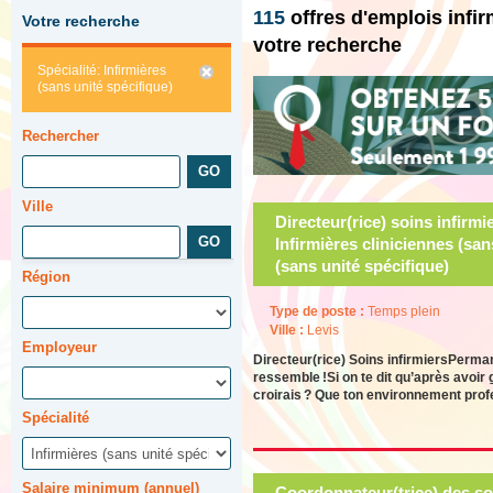
115
offres d'emplois infi
Votre recherche
votre recherche
Spécialité: Infirmières
(sans unité spécifique)
Rechercher
Ville
Directeur(rice) soins infirmi
Infirmières cliniciennes (san
(sans unité spécifique)
Région
Type de poste :
Temps plein
Ville :
Levis
Employeur
Directeur(rice) Soins infirmiersPerma
ressemble !Si on te dit qu’après avoir 
croirais ? Que ton environnement profe
Spécialité
Salaire minimum (annuel)
Coordonnateur(trice) des s