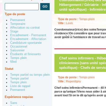
Hébergement / Gériatrie - In
unité spécifique) - Infirmièr
Type de poste
Type de poste :
Temps plein
Permanent
Ville :
Levis
Temporaire
Affectation ou contrat
Coordonnateur(trice) des soinsTempor
Stage
résidence !On considère que pour trava
Encadrement - Permanent
avoir goûté à l’ambiance de travail au
Encadrement - Affectation
Candidature spontanée
Occasionnel
Saisonnier
Étudiants et finissants
Chef soins infirmiers - Héber
Temps plein
filled
cliniciennes (sans unité spéc
spécifique) - Chefs de servic
Statut
Temps partiel ou temps plein
Type de poste :
Temps plein
Temps partiel
Ville :
Repentigny
Temps plein
Liste de rappel
Chef soins infirmiersPermanent – 40
Permanent
parce qu’unique !Viens nous aider à ai
avant tout !Si on te dit qu’après avoir
Expérience requise
Sans