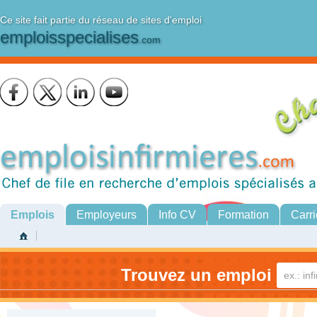
Ce site fait partie du réseau de sites d'emploi
emploisspecialises
.com
Emplois
Employeurs
Info CV
Formation
Carri
Trouvez un emploi