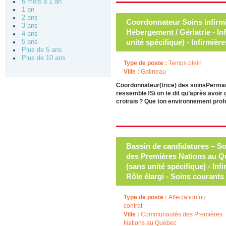
6 mois à 1 an
1 an
2 ans
Coordonnateur Soins infirmi
3 ans
Hébergement / Gériatrie - In
4 ans
unité spécifique) - Infirmièr
5 ans
Plus de 5 ans
Plus de 10 ans
Type de poste :
Temps plein
Ville :
Gatineau
Coordonnateur(trice) des soinsPermane
ressemble !Si on te dit qu’après avoir 
croirais ? Que ton environnement profe
Bassin de candidatures – S
des Premières Nations au Qu
(sans unité spécifique) - Inf
Rôle élargi - Soins courants
Type de poste :
Affectation ou
contrat
Ville :
Communautés des Premières
Nations au Québec