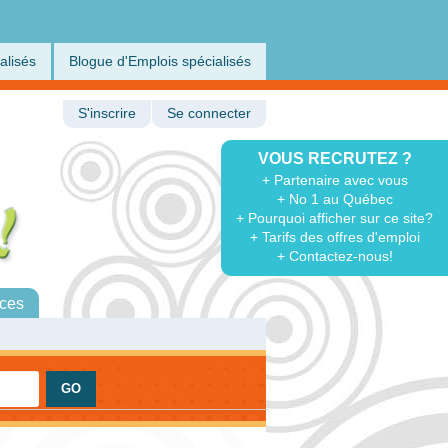
alisés
Blogue d'Emplois spécialisés
S'inscrire
Se connecter
VOUS RECRUTEZ ?
+ Partenaire avec vous
+ No 1 au Québec
+ Pourquoi afficher sur ce site?
+ Tarifs des offres d'emploi
+ Contactez-nous!
ces