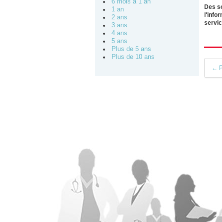
6 mois à 1 an
Des s
1 an
l'info
2 ans
servic
3 ans
4 ans
5 ans
Plus de 5 ans
Plus de 10 ans
← P