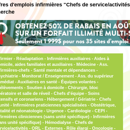
fres d'emplois infirmières "Chefs de service/activité
herche
 auxiliaires - Aides à domicile, aides familiales et auxiliaires - Médecine - Ass. infirmières-chefs - Santé mentale et dépendances - Psychiatrie - Monitorat / Enseignement - Ass. du supérieur immédiat - Auxiliaires en santé - Équipes volantes - Prélèvements - Soutien à domicile - Chirurgie, bloc opératoire et salle de réveil - Chefs d'équipe - Soins intensifs et coronariens - Hébergement / Gériatrie - Chefs d'unité - Infirmières praticiennes spécialisées - Obstétrique, natalité et néonatologie - Urgence - Cardiologie - CEPI - Infirmières cliniciennes (sans unité spécifique) - Infirmières (sans unité spécifique) - Hémodialyse - Chefs de service/activités - ORL - Externes - Rôle élargi - Oncologie - CLSC - GMF / UMF - Pneumologie - Soins palliatifs - Soins courants - Enfance - famille - Prévention des infections - Santé physique - Cliniques spécialisées - Déontologie - Vaccination - CHSLD