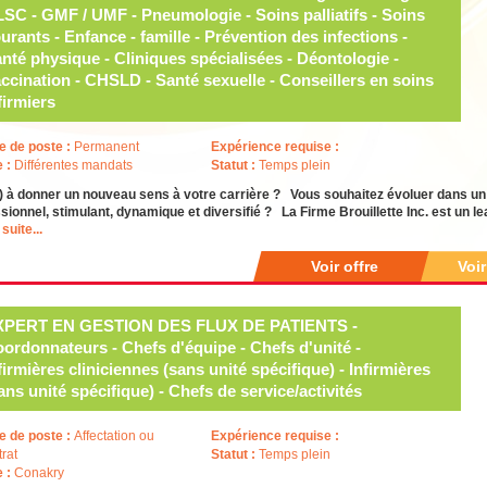
e de poste :
Permanent
Expérience requise :
e :
Différentes mandats
Statut :
Temps plein
) à donner un nouveau sens à votre carrière ? Vous souhaitez évoluer dans u
sionnel, stimulant, dynamique et diversifié ? La Firme Brouillette Inc. est un 
 suite...
Voir offre
Voi
XPERT EN GESTION DES FLUX DE PATIENTS -
ordonnateurs - Chefs d'équipe - Chefs d'unité -
firmières cliniciennes (sans unité spécifique) - Infirmières
ans unité spécifique) - Chefs de service/activités
e de poste :
Affectation ou
Expérience requise :
trat
Statut :
Temps plein
e :
Conakry