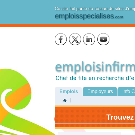
Ce site fait partie du réseau de sites d'em
emploisspecialises
.com
Emplois
Employeurs
Info 
Trouvez