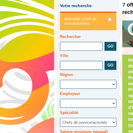
7
of
Votre recherche
rec
Spécialité: Chefs de
service/activités
Rechercher
Ville
Infirmier - Réadaptation - Infirmières
Région
Employeur
Spécialité
Salaire minimum (annuel)