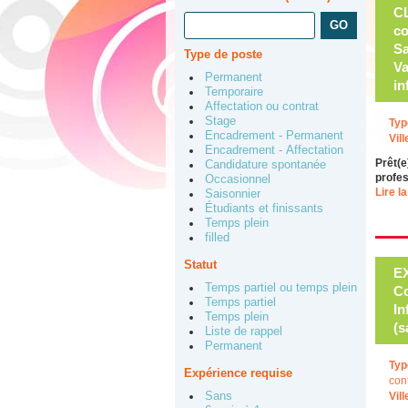
Type de poste
Permanent
Temporaire
Affectation ou contrat
Stage
Typ
Encadrement - Permanent
Vill
Encadrement - Affectation
Prêt(e
Candidature spontanée
profes
Occasionnel
Lire la
Saisonnier
Étudiants et finissants
Temps plein
filled
Statut
E
Temps partiel ou temps plein
Co
Temps partiel
In
Temps plein
(s
Liste de rappel
Permanent
Typ
Expérience requise
con
Sans
Vill