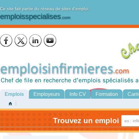
Ce site fait partie du réseau de sites d'emploi
emploisspecialises
.com
Emplois
Employeurs
Info CV
Formation
Carri
Trouvez un emploi