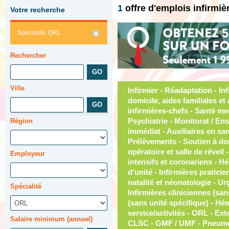
1
offre d'emplois infirmi
Votre recherche
Spécialité: ORL
Rechercher
Ville
Infirmier - Réadaptation - Infirmières auxiliaires - Aides à domicile, aides familiales et auxiliaires - Médecine - Ass. infirmières-chefs - Santé mentale et dépendances - Psychiatrie - Monitorat / Enseignement - Ass. du supérieur immédiat - Auxiliaires en santé - Équipes volantes - Prélèvements - Soutien à domicile - Chirurgie, bloc opératoire et salle de réveil - Chefs d'équipe - Soins intensifs et coronariens - Hébergement / Gériatrie - Chefs d'unité - Infirmières p
Région
Employeur
Spécialité
Salaire minimum (annuel)