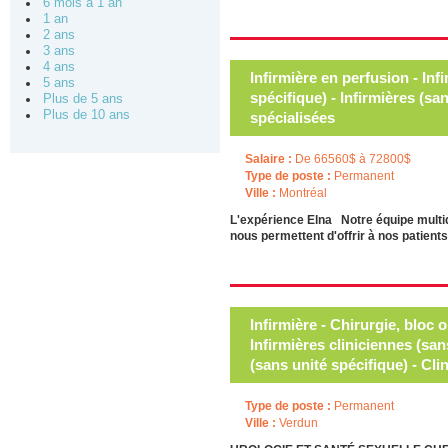
6 mois à 1 an
1 an
2 ans
3 ans
4 ans
Infirmière en perfusion - Inf
5 ans
spécifique) - Infirmières (sa
Plus de 5 ans
Plus de 10 ans
spécialisées
Salaire :
De 66560$ à 72800$
Type de poste :
Permanent
Ville :
Montréal
L'expérience Elna Notre équipe multid
nous permettent d'offrir à nos patien
Infirmière - Chirurgie, bloc o
Infirmières cliniciennes (san
(sans unité spécifique) - Cli
Type de poste :
Permanent
Ville :
Verdun