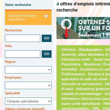
4
offres d'emplois infirm
Votre recherche
recherche
Spécialité: Cliniques
spécialisées
Rechercher
Ville
Infirmier - Réadaptation - Infirmières auxiliaires - Aides à domicile, aides familiales et auxiliaires - Médecine - Ass. infirmières-chefs - Santé mentale et dépendances - Psychiatrie - Monitorat / Enseignement - Ass. du supérieur immédiat - Auxiliaires en santé - Équipes volantes - Prélèvements - Soutien à domicile - Chirurgie, bloc opératoire et salle de réveil - Chefs d'équipe - Soins intensifs et coronariens - Hébergement / Gériatrie - Chefs d'unité - Infirmières p
Région
Employeur
Spécialité
Salaire minimum (annuel)