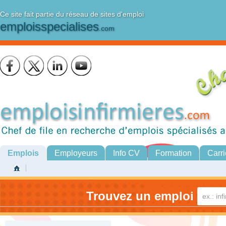
Ce site fait partie du réseau de sites d'emploi
emploisspecialises
.com
Emplois
Employeurs
Info CV
Formation
Carri
Trouvez un emploi