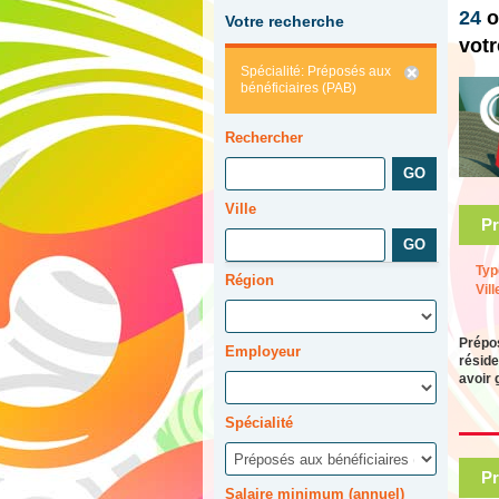
24
o
Votre recherche
votr
Spécialité: Préposés aux
bénéficiaires (PAB)
Rechercher
Ville
Pr
Typ
Région
Vill
Prépos
Employeur
réside
avoir 
Spécialité
Pr
Salaire minimum (annuel)