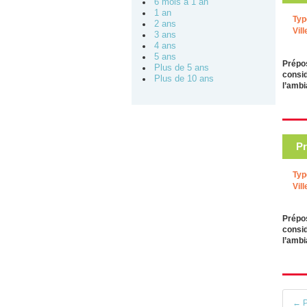
6 mois à 1 an
1 an
Typ
2 ans
Vill
3 ans
4 ans
5 ans
Prépos
Plus de 5 ans
consid
Plus de 10 ans
l’ambi
Pr
Typ
Vill
Prépo
consid
l’ambi
← P