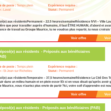
e de poste :
Temps plein
Expérience requise :
e :
Laval
Statut :
Permanent
é(e) aux résidentsPermanent – 22.5 heures/semaineRésidence IVVI – Ville Lava
ère que pour travailler auprès d’humains, il faut ÊTRE HUMAIN, d’abord et avant 
ance de travail au Groupe Maurice, tu ne voudras plus repartir, tu nous croirai
Voir offre
Voi
éposé(e) aux résidents - Préposés aux bénéficiaires
PAB)
e de poste :
Temps plein
Expérience requise :
e :
St-Jean sur Richelieu
Statut :
Permanent
sé(e) aux résidentsTemporaire – 37,5 heures/semaineRésidence La Cité Des To
ir dans un milieu humain et en plein essor !Et si on vous disait qu’après avoir g
 Maurice, vous n’auriez plus envie de partir ?Ici, votre soif d’apprendre est no
Voir offre
Voi
éposé(e) aux résidents - Préposés aux bénéficiaires (PAB)