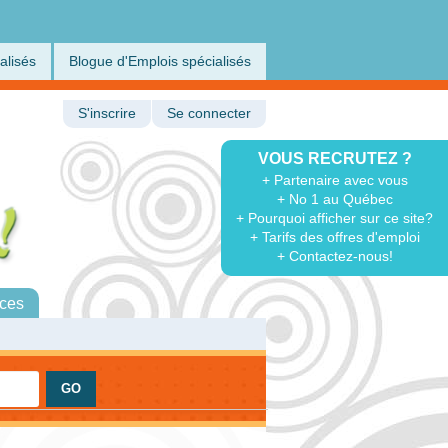
alisés
Blogue d'Emplois spécialisés
S'inscrire
Se connecter
VOUS RECRUTEZ ?
+ Partenaire avec vous
+ No 1 au Québec
+ Pourquoi afficher sur ce site?
+ Tarifs des offres d'emploi
+ Contactez-nous!
ces