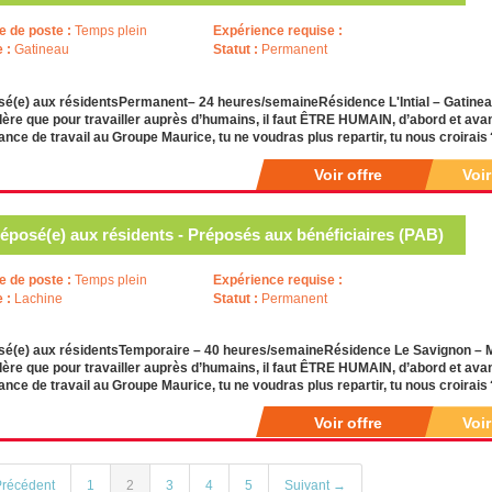
e de poste :
Temps plein
Expérience requise :
e :
Gatineau
Statut :
Permanent
é(e) aux résidentsPermanent– 24 heures/semaineRésidence L'Intial – Gatineau
ère que pour travailler auprès d’humains, il faut ÊTRE HUMAIN, d’abord et avant 
ance de travail au Groupe Maurice, tu ne voudras plus repartir, tu nous croira
Voir offre
Voi
éposé(e) aux résidents - Préposés aux bénéficiaires (PAB)
e de poste :
Temps plein
Expérience requise :
e :
Lachine
Statut :
Permanent
sé(e) aux résidentsTemporaire – 40 heures/semaineRésidence Le Savignon – Mo
ère que pour travailler auprès d’humains, il faut ÊTRE HUMAIN, d’abord et avant 
ance de travail au Groupe Maurice, tu ne voudras plus repartir, tu nous croira
Voir offre
Voi
récédent
1
2
3
4
5
Suivant →