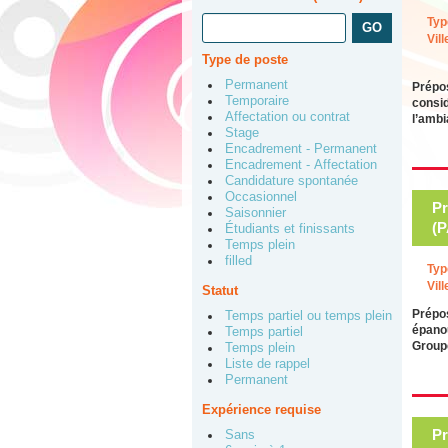
Typ
Vill
Type de poste
Permanent
Prépos
Temporaire
consid
Affectation ou contrat
l’ambi
Stage
Encadrement - Permanent
Encadrement - Affectation
Candidature spontanée
Occasionnel
Pr
Saisonnier
(
Étudiants et finissants
Temps plein
filled
Typ
Vill
Statut
Prépo
Temps partiel ou temps plein
épanou
Temps partiel
Groupe
Temps plein
Liste de rappel
Permanent
Expérience requise
Pr
Sans