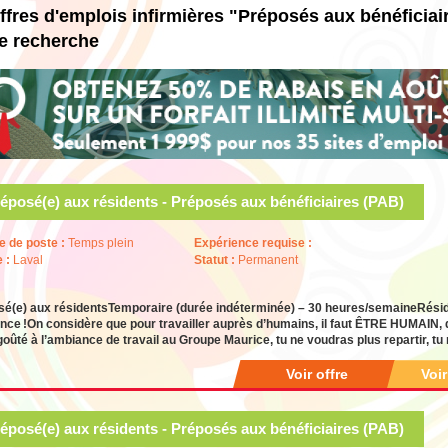
ffres d'emplois infirmières "Préposés aux bénéficia
e recherche
éposé(e) aux résidents - Préposés aux bénéficiaires (PAB)
e de poste :
Temps plein
Expérience requise :
e :
Laval
Statut :
Permanent
é(e) aux résidentsTemporaire (durée indéterminée) – 30 heures/semaineRésiden
nce !On considère que pour travailler auprès d’humains, il faut ÊTRE HUMAIN, d’
goûté à l’ambiance de travail au Groupe Maurice, tu ne voudras plus repartir, tu
Voir offre
Voi
éposé(e) aux résidents - Préposés aux bénéficiaires (PAB)