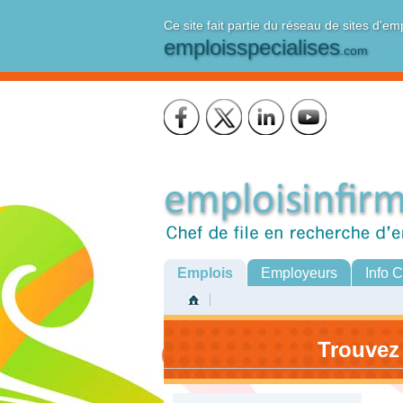
Ce site fait partie du réseau de sites d'em
emploisspecialises
.com
Emplois
Employeurs
Info 
Trouvez