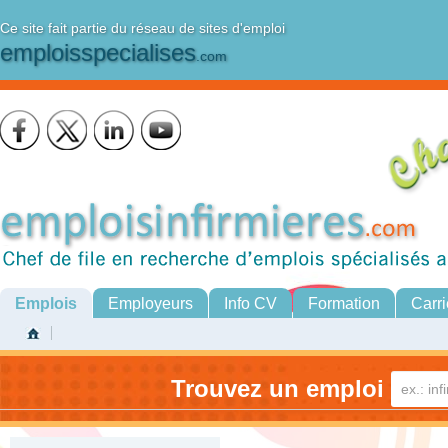
Ce site fait partie du réseau de sites d'emploi
emploisspecialises
.com
Emplois
Employeurs
Info CV
Formation
Carri
Trouvez un emploi