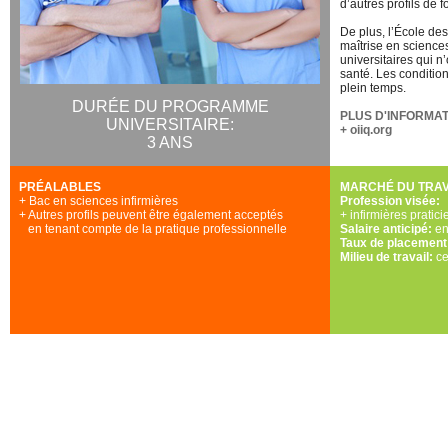
d’autres profils de 
De plus, l’École des
maîtrise en science
universitaires qui n
santé. Les condition
plein temps.
DURÉE DU PROGRAMME
PLUS D'INFORMA
UNIVERSITAIRE:
+
oiiq.org
3 ANS
PRÉALABLES
MARCHÉ DU TRAV
+ Bac en sciences infirmières
Profession visée:
+ Autres profils peuvent être également acceptés
+ infirmières pratic
en tenant compte de la pratique professionnelle
Salaire anticipé:
en
Taux de placement
Milieu de travail:
ce