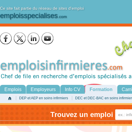
Ce site fait partie du réseau de sites d'emploi
emploisspecialises
.com
Emplois
Employeurs
Info CV
Formation
Carr
DEP et AEP en soins infirmiers
DEC et DEC-BAC en soins infirmie
Trouvez un emploi