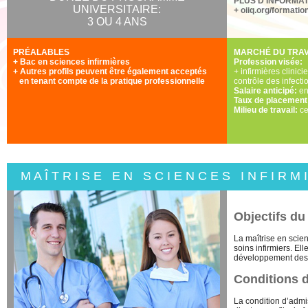
PLUS D'INFORMA
UNIVERSITAIRE:
+
oiiq.org/formatio
3 OU 4 ANS
PRÉALABLES
MARCHÉ DU TRAV
+ Bac en sciences infirmières
Profession visée:
+ Autres profils peuvent être également acceptés
+ infirmières clinic
en tenant compte de la pratique professionnelle
contrôle des infecti
Salaire anticipé:
en
Taux de placemen
Milieu de travail:
ce
M A Î T R I S E
E N S C I E N C E S I N F I R M I
Objectifs d
La maîtrise en scie
soins infirmiers. El
développement des 
Conditions 
La condition d’admis