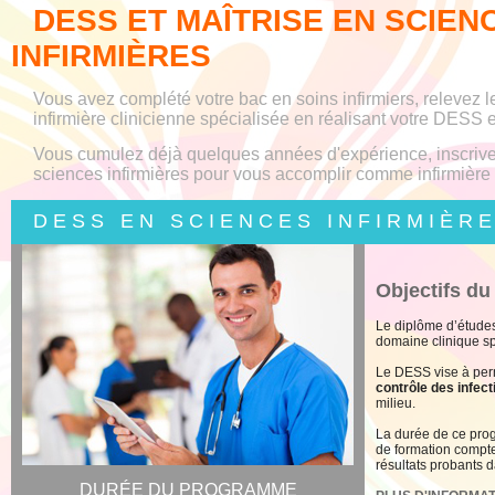
DESS ET MAÎTRISE EN SCIEN
INFIRMIÈRES
Vous avez complété votre bac en soins infirmiers, relevez le
infirmière
clinicienne
spécialisée en réalisant votre DESS e
Vous cumulez déjà
quelques
années
d'expérience,
inscriv
sc
iences infirmières
pour vous accomplir comme
infirmière
D E S S
E N S C I E N C E S I N F I R M I È R E
Objectifs d
Le diplôme d’études
domaine clinique spé
Le DESS vise à per
contrôle des infect
milieu.
La durée de ce pr
de formation compte 
résultats probants 
DURÉE DU PROGRAMME