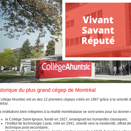
storique du plus grand cégep de Montréal
Collège Ahuntsic est un des 12 premiers cégeps créés en 1967 grâce à la volonté de
tréal.
s institutions bien intégrées à la réalité montréalaise se sont unies pour lui donner
le Collège Saint-Ignace, fondé en 1927, enseignait les humanités classiques;
l’Institut de technologie Laval, créé en 1941, orienté vers la modernité, offrai
technique post-secondaire;