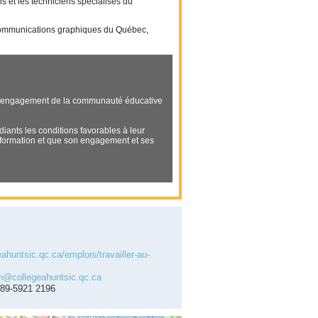
ans et les techniciens spécialisés du
des communications graphiques du Québec,
e l’engagement de la communauté éducative
diants les conditions favorables à leur
sa formation et que son engagement et ses
eahuntsic.qc.ca/emplois/travailler-au-
rh@collegeahuntsic.qc.ca
389-5921 2196