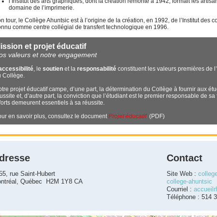
l’Institut des arts graphiques, dont la création remonte à 1942, formait les artis
domaine de l’imprimerie.
n tour, le Collège Ahuntsic est à l’origine de la création, en 1992, de l’Institut 
onnu comme centre collégial de transfert technologique en 1996.
ission et projet éducatif
os valeurs et notre engagement
accessibilité
, le
soutien
et la
responsabilité
constituent les valeurs premières d
 Collège.
tre projet éducatif campe, d’une part, la détermination du Collège à fournir aux étu
ussite et, d’autre part, la conviction que l’étudiant est le premier responsable de 
forts demeurent essentiels à sa réussite.
ur en savoir plus, consultez le document
Projet éducatif
(PDF)
dresse
Contact
55, rue Saint-Hubert
Site Web :
colleg
ntréal, Québec H2M 1Y8 CA
college-ahuntsic
Courriel :
accueil
Téléphone : 514 