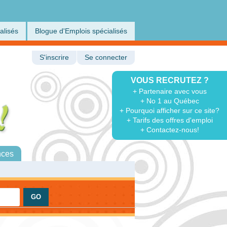
alisés
Blogue d'Emplois spécialisés
S'inscrire
Se connecter
VOUS RECRUTEZ ?
+ Partenaire avec vous
+ No 1 au Québec
+ Pourquoi afficher sur ce site?
+ Tarifs des offres d'emploi
+ Contactez-nous!
nces