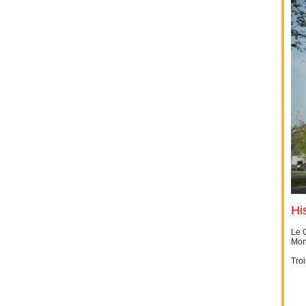
Hi
Le 
Mon
Troi