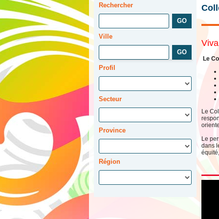
Rechercher
Col
Ville
Viva
Le Co
Profil
Secteur
Le Col
respon
orient
Province
Le per
dans l
équité
Région