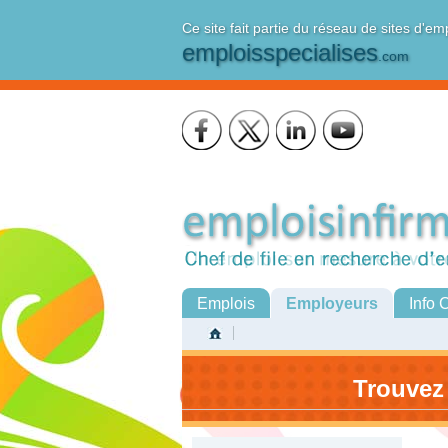
Ce site fait partie du réseau de sites d'em
emploisspecialises
.com
Emplois
Employeurs
Info 
Trouvez