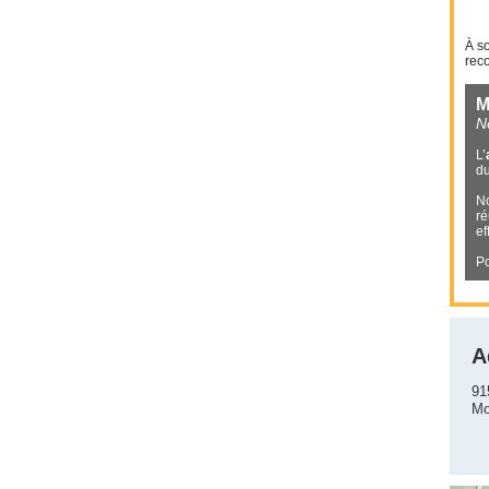
À so
rec
M
N
L’
du
No
ré
ef
Po
A
91
Mo