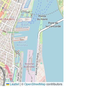
Leaflet
|
©
OpenStreetMap
contributors