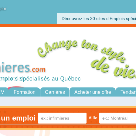
ploi
Découvrez les 30 sites d'Emplois spéci
CV
Formation
Carrières
Acheter une offre
Tenda
 un emploi
Ville