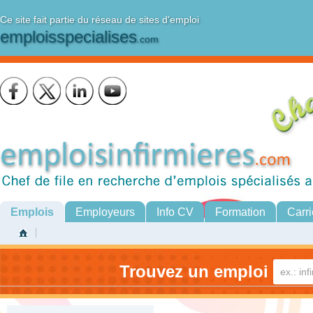
Ce site fait partie du réseau de sites d'emploi
emploisspecialises
.com
Emplois
Employeurs
Info CV
Formation
Carri
Trouvez un emploi