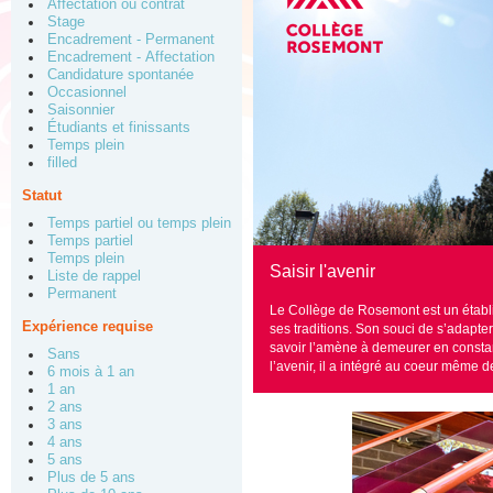
Affectation ou contrat
Stage
Encadrement - Permanent
Encadrement - Affectation
Candidature spontanée
Occasionnel
Saisonnier
Étudiants et finissants
Temps plein
filled
Statut
Temps partiel ou temps plein
Temps partiel
Temps plein
Saisir l'avenir
Liste de rappel
Permanent
Le Collège de Rosemont est un établi
Expérience requise
ses traditions. Son souci de s’adapte
savoir l’amène à demeurer en constan
Sans
l’avenir, il a intégré au coeur même 
6 mois à 1 an
1 an
2 ans
3 ans
4 ans
5 ans
Plus de 5 ans