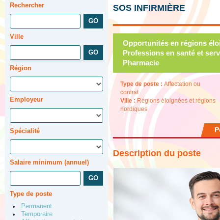
Rechercher
SOS INFIRMIÈRE
Ville
Opportunités en régions élo
Professions en santé et serv
Pharmacie
Région
Type de poste :
Affectation ou
contrat
Employeur
Ville :
Régions éloignées et régions
nordiques
P
Spécialité
Description du poste
Salaire minimum (annuel)
Type de poste
Permanent
Temporaire