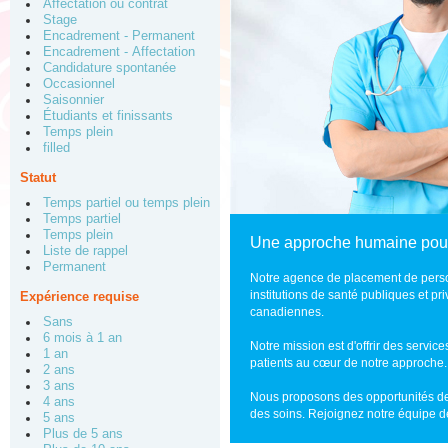
Affectation ou contrat
Stage
Encadrement - Permanent
Encadrement - Affectation
Candidature spontanée
Occasionnel
Saisonnier
Étudiants et finissants
Temps plein
filled
Statut
Temps partiel ou temps plein
Temps partiel
Temps plein
Une approche humaine pour 
Liste de rappel
Permanent
Notre agence de placement de perso
institutions de santé publiques et p
Expérience requise
canadiennes.
Sans
6 mois à 1 an
Notre mission est d'offrir des servic
1 an
patients au cœur de notre approche.
2 ans
3 ans
Nous proposons des opportunités de
4 ans
des soins. Rejoignez notre équipe de
5 ans
Plus de 5 ans