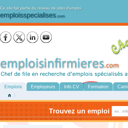
Ce site fait partie du réseau de sites d'emploi
emploisspecialises
.com
Emplois
Employeurs
Info CV
Formation
Carri
Trouvez un emploi