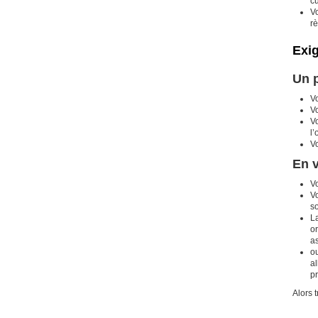
cu
Vo
r
Exi
Un p
V
V
Vo
l’
Vo
En v
Vo
V
so
L
o
as
ou
al
p
Alors t