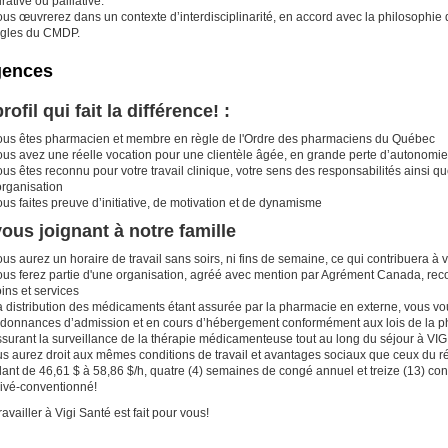
rative ou palliative.
us œuvrerez dans un contexte d’interdisciplinarité, en accord avec la philosophie de
ègles du CMDP.
gences
rofil qui fait la différence! :
ous êtes pharmacien et membre en règle de l'Ordre des pharmaciens du Québec
ous avez une réelle vocation pour une clientèle âgée, en grande perte d’autonomie
us êtes reconnu pour votre travail clinique, votre sens des responsabilités ainsi que
organisation
us faites preuve d’initiative, de motivation et de dynamisme
ous joignant à notre famille
us aurez un horaire de travail sans soirs, ni fins de semaine, ce qui contribuera à v
ous ferez partie d'une organisation, agréé avec mention par Agrément Canada, recon
ins et services
a distribution des médicaments étant assurée par la pharmacie en externe, vous vo
rdonnances d’admission et en cours d’hébergement conformément aux lois de la ph
surant la surveillance de la thérapie médicamenteuse tout au long du séjour à VIGI
s aurez droit aux mêmes conditions de travail et avantages sociaux que ceux du rés
lant de 46,61 $ à 58,86 $/h, quatre (4) semaines de congé annuel et treize (13) co
rivé-conventionné!
ravailler à Vigi Santé est fait pour vous!