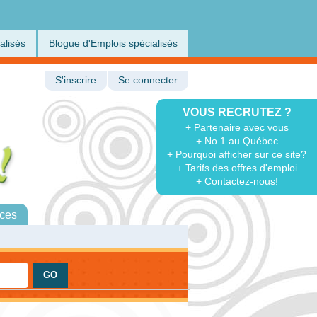
alisés
Blogue d'Emplois spécialisés
S'inscrire
Se connecter
VOUS RECRUTEZ ?
+ Partenaire avec vous
+ No 1 au Québec
+ Pourquoi afficher sur ce site?
+ Tarifs des offres d'emploi
+ Contactez-nous!
ces