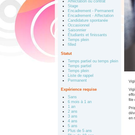
Affectation ou contrat
Stage
Encadrement - Permanent
Encadrement - Affectation
Candidature spontanée
Occasionnel
Saisonnier
Étudiants et finissants
Temps plein
filled
Statut
Temps partiel ou temps plein
Temps partiel
Temps plein
Liste de rappel
Permanent
Vig
Expérience requise
Vig
effo
Sans
fil
6 mois à 1 an
1 an
Pro
2 ans
dév
3 ans
en 
4 ans
5 ans
Plus de 5 ans