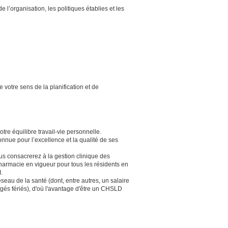
 l’organisation, les politiques établies et les
 votre sens de la planification et de
otre équilibre travail-vie personnelle.
nue pour l’excellence et la qualité de ses
us consacrerez à la gestion clinique des
armacie en vigueur pour tous les résidents en
.
eau de la santé (dont, entre autres, un salaire
ngés fériés), d'où l'avantage d'être un CHSLD