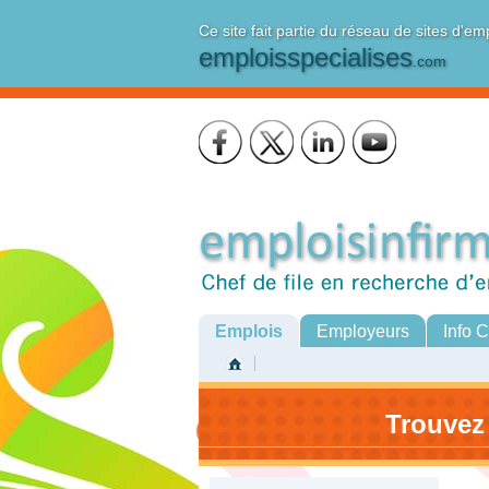
Ce site fait partie du réseau de sites d'em
emploisspecialises
.com
Emplois
Employeurs
Info 
Trouvez