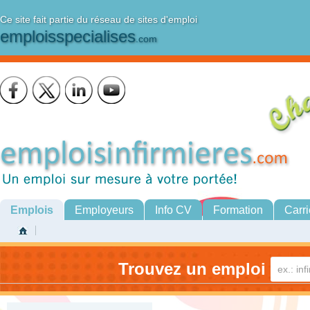
Ce site fait partie du réseau de sites d'emploi
emploisspecialises
.com
Emplois
Employeurs
Info CV
Formation
Carri
Trouvez un emploi