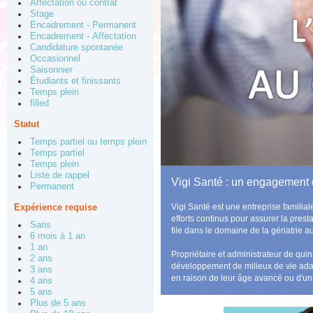
Affectation ou contrat
Stage
Encadrement - Permanent
Encadrement - Affectation
Candidature spontanée
Occasionnel
Saisonnier
Étudiants et finissants
Temps plein
filled
Statut
Temps partiel ou temps plein
Temps partiel
Temps plein
Liste de rappel
Vigi Santé : un engagement
Permanent
Vigi Santé est une entreprise familia
Expérience requise
efforts continus pour assurer la prest
Sans
file dans le domaine de la gériatrie 
6 mois à 1 an
1 an
Propriétaire et administrateur de qu
2 ans
développement de milieux de vie adap
3 ans
en raison de leur âge avancé ou d'un
4 ans
5 ans
Plus de 5 ans