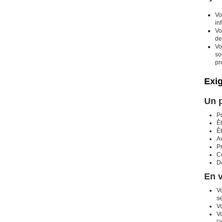
Vo
in
Vo
de
Vo
so
pr
Exi
Un p
P
Êt
Êt
Av
P
Co
Dé
En v
V
s
Vo
V
l’