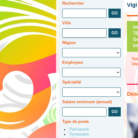
Rechercher
Vigi
Ville
In
75
Gé
Région
In
Typ
Employeur
Vill
Spécialité
Desc
Salaire minimum (annuel)
Type de poste
Permanent
Temporaire