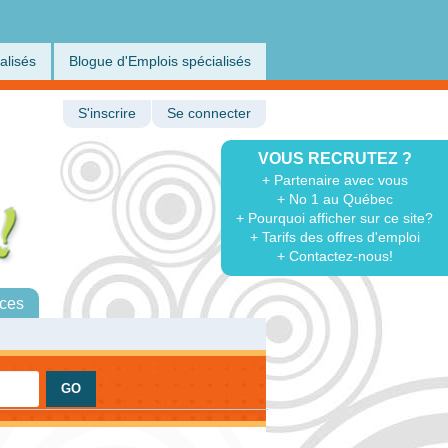
alisés
Blogue d'Emplois spécialisés
S'inscrire
Se connecter
VOUS RECRUTEZ ?
+ Partenaire avec vous
+ No 1 au Québec
+ Pourquoi afficher sur ce site?
+ Tarifs des offres d'emploi
+ Contactez-nous!
ces