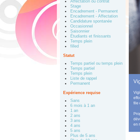
Affectation ou contrat
Stage
Encadrement - Permanent
Encadrement - Affectation
Candidature spontanée
Occasionnel
Saisonnier
Étudiants et finissants
Temps plein
filled
Statut
Temps partiel ou temps plein
Temps partiel
Temps plein
Liste de rappel
Vi
Permanent
Vig
Expérience requise
effo
Sans
fil
6 mois à 1 an
1 an
Pro
2 ans
dév
3 ans
en 
4 ans
5 ans
Plus de 5 ans