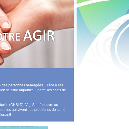
être des personnes hébergées. Grâce à ses
tion se situe aujourd'hui parmi les chefs de
e durée (CHSLD), Vigi Santé oeuvre au
 adultes qui vivent des problèmes de santé
tenant!