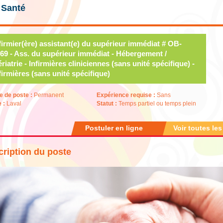
 Santé
firmier(ère) assistant(e) du supérieur immédiat # OB-
69 - Ass. du supérieur immédiat - Hébergement /
riatrie - Infirmières cliniciennes (sans unité spécifique) -
firmières (sans unité spécifique)
e de poste :
Permanent
Expérience requise :
Sans
e :
Laval
Statut :
Temps partiel ou temps plein
Postuler en ligne
Voir toutes les
ription du poste