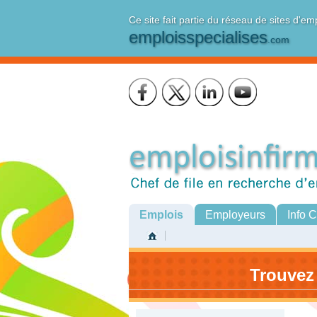
Ce site fait partie du réseau de sites d'em
emploisspecialises
.com
Emplois
Employeurs
Info 
Trouvez