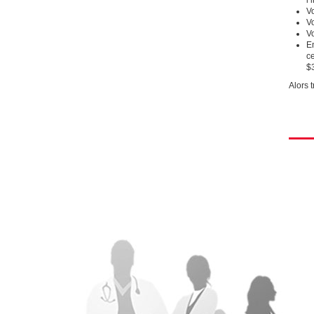
V
V
Vo
E
c
$
Alors t