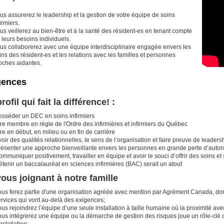
us assurerez le leadership et la gestion de votre équipe de soins
firmiers.
us veillerez au bien-être et à la santé des résident-es en tenant compte
 leurs besoins individuels.
us collaborerez avec une équipe interdisciplinaire engagée envers les
ins des résident-es et les relations avec les familles et personnes
oches aidantes.
gences
rofil qui fait la différence! :
osséder un DEC en soins infirmiers
re membre en règle de l'Ordre des infirmières et infirmiers du Québec
re en début, en milieu ou en fin de carrière
oir des qualités relationnelles, le sens de l’organisation et faire preuve de leaders
résenter une approche bienveillante envers les personnes en grande perte d’auto
mmuniquer positivement, travailler en équipe et avoir le souci d’offrir des soins et 
tenir un baccalauréat en sciences infirmières (BAC) serait un atout
ous joignant à notre famille
ous ferez partie d'une organisation agréée avec mention par Agrément Canada, don
ervices qui vont au-delà des exigences;
us rejoindrez l’équipe d’une seule installation à taille humaine où la proximité ave
ous intégrerez une équipe ou la démarche de gestion des risques joue un rôle-clé d
installation;