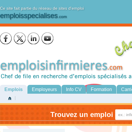
Ce site fait partie du réseau de sites d'emploi
emploisspecialises
.com
Emplois
Employeurs
Info CV
Formation
Carri
Trouvez un emploi