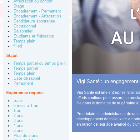
Affectation ou contrat
Stage
Encadrement - Permanent
Encadrement - Affectation
Candidature spontanée
Occasionnel
Saisonnier
Étudiants et finissants
Temps plein
filled
Statut
Temps partiel ou temps plein
Temps partiel
Temps plein
Liste de rappel
Vigi Santé : un engagement
Permanent
Vigi Santé est une entreprise familia
Expérience requise
efforts continus pour assurer la prest
Sans
file dans le domaine de la gériatrie 
6 mois à 1 an
1 an
Propriétaire et administrateur de qu
2 ans
développement de milieux de vie adap
3 ans
en raison de leur âge avancé ou d'un
4 ans
5 ans
Plus de 5 ans