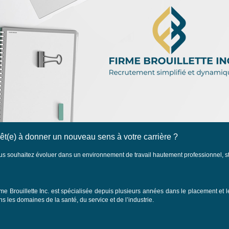
êt(e) à donner un nouveau sens à votre carrière ?
us souhaitez évoluer dans un environnement de travail hautement professionnel, st
rme Brouillette Inc. est spécialisée depuis plusieurs années dans le placement et 
s les domaines de la santé, du service et de l’industrie.