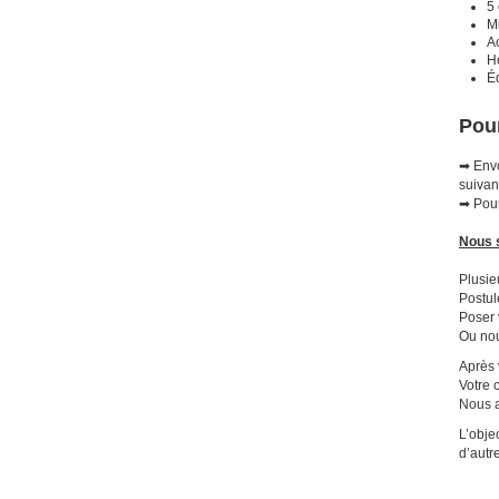
5
M
A
Ho
Éq
Pour
➡
Envo
suivan
➡ Pour
Nous s
Plusie
Postul
Poser 
Ou nou
Après 
Votre 
Nous a
L’obje
d’autr