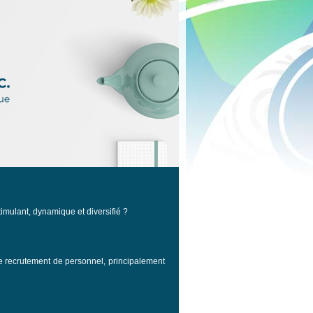
imulant, dynamique et diversifié ?
le recrutement de personnel, principalement