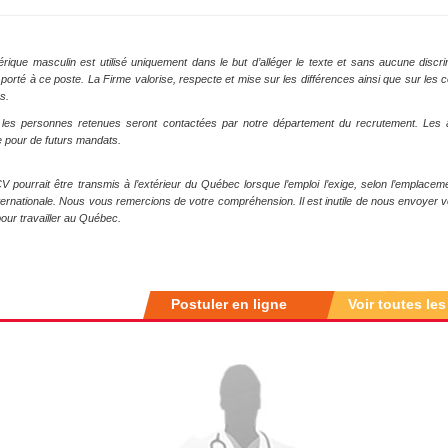
rique masculin est utilisé uniquement dans le but d’alléger le texte et sans aucune disc
êt porté à ce poste. La Firme valorise, respecte et mise sur les différences ainsi que sur 
s.
 les personnes retenues seront contactées par notre département du recrutement. Les 
 pour de futurs mandats.
V pourrait être transmis à l’extérieur du Québec lorsque l’emploi l’exige, selon l’emplacem
nternationale. Nous vous remercions de votre compréhension. Il est inutile de nous envoyer
pour travailler au Québec.
Postuler en ligne
Voir toutes les