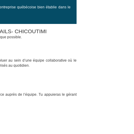
entreprise québécoise bien établie dans le
ILS- CHICOUTIMI
que possible.
uer au sein d’une équipe collaborative où le
orisés au quotidien.
e auprès de l’équipe. Tu appuieras le gérant