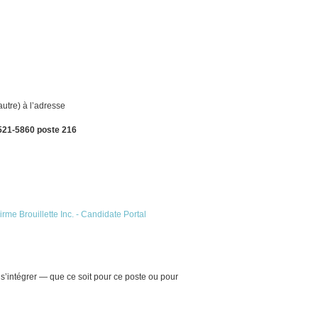
utre) à l’adresse
-521-5860 poste 216
irme Brouillette Inc. - Candidate Portal
ux s’intégrer — que ce soit pour ce poste ou pour