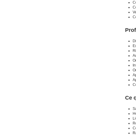
C
C
Ve
C
Prof
D
Ex
R
Au
Or
In
Or
Ap
Ap
C
Ce 
Sa
Ho
Li
R
C
R