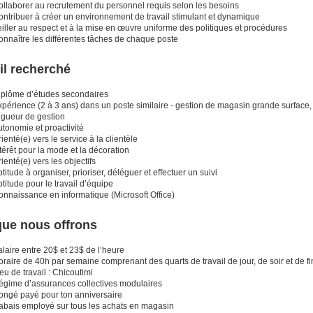
ollaborer au recrutement du personnel requis selon les besoins
ontribuer à créer un environnement de travail stimulant et dynamique
iller au respect et à la mise en œuvre uniforme des politiques et procédures
onnaître les différentes tâches de chaque poste
il recherché
iplôme d’études secondaires
périence (2 à 3 ans) dans un poste similaire - gestion de magasin grande surface, 
igueur de gestion
tonomie et proactivité
ienté(e) vers le service à la clientèle
térêt pour la mode et la décoration
ienté(e) vers les objectifs
titude à organiser, prioriser, déléguer et effectuer un suivi
titude pour le travail d’équipe
onnaissance en informatique (Microsoft Office)
que nous offrons
laire entre 20$ et 23$ de l’heure
raire de 40h par semaine comprenant des quarts de travail de jour, de soir et de f
eu de travail : Chicoutimi
égime d’assurances collectives modulaires
ongé payé pour ton anniversaire
abais employé sur tous les achats en magasin