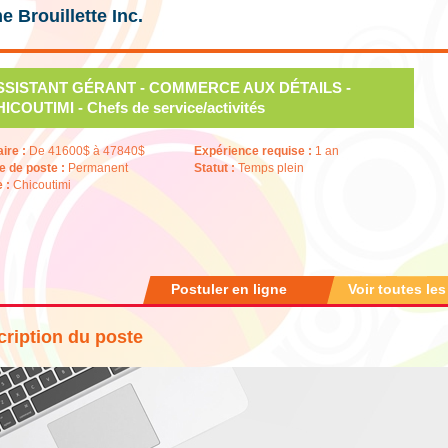
e Brouillette Inc.
SSISTANT GÉRANT - COMMERCE AUX DÉTAILS -
ICOUTIMI - Chefs de service/activités
aire :
De 41600$ à 47840$
Expérience requise :
1 an
e de poste :
Permanent
Statut :
Temps plein
e :
Chicoutimi
Postuler en ligne
Voir toutes les
ription du poste