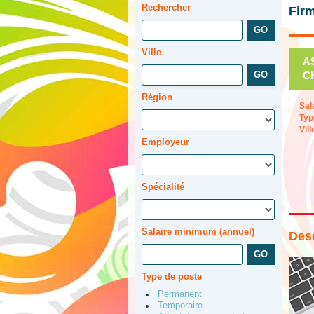
Rechercher
Firm
Ville
A
CH
Région
Sal
Typ
Vill
Employeur
Spécialité
Salaire minimum (annuel)
Desc
Type de poste
Permanent
Temporaire