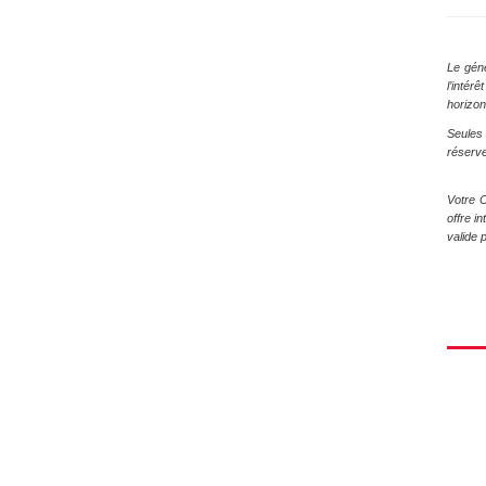
Le géné
l’intér
horizon
Seules
réserve
Votre C
offre i
valide 