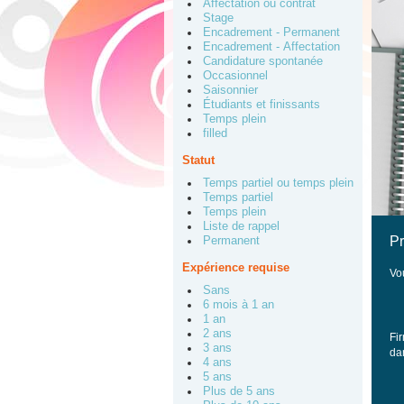
Affectation ou contrat
Stage
Encadrement - Permanent
Encadrement - Affectation
Candidature spontanée
Occasionnel
Saisonnier
Étudiants et finissants
Temps plein
filled
Statut
Temps partiel ou temps plein
Temps partiel
Temps plein
Liste de rappel
Pr
Permanent
Expérience requise
Vo
Sans
6 mois à 1 an
1 an
2 ans
Fi
3 ans
dan
4 ans
5 ans
Plus de 5 ans