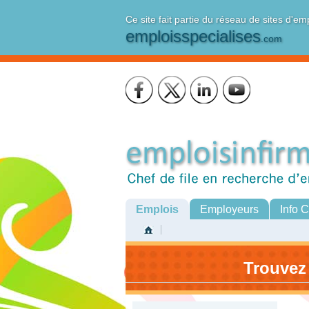
Ce site fait partie du réseau de sites d'em
emploisspecialises
.com
Emplois
Employeurs
Info 
Trouvez