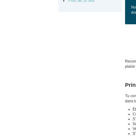
Plus de 10 ans
No
do
Reconn
plaisir
Prin
Tu con
dans la
Ét
C
S’
Su
Ve
S’