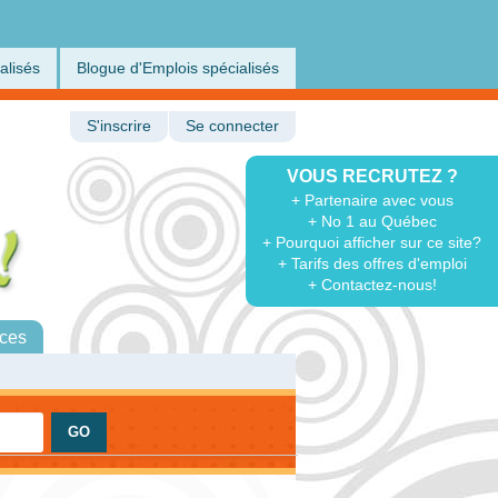
alisés
Blogue d'Emplois spécialisés
S'inscrire
Se connecter
VOUS RECRUTEZ ?
+ Partenaire avec vous
+ No 1 au Québec
+ Pourquoi afficher sur ce site?
+ Tarifs des offres d'emploi
+ Contactez-nous!
ces