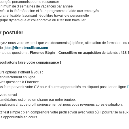
 congés personnels pour te ressourcer
inimum de 3 semaines de vacances par année
ccès à la télémédecine et à un programme d’aide aux employés
raire flexible favorisant l’équilibre travail-vie personnelle
uipe dynamique et collaborative où il fait bon travailler
 postuler
yez-nous votre cv ainsi que vos documents (diplôme, attestation de formation, ou a
te:
jobs@firmebrouillette.com
 toutes questions :
Florence Bégin – Conseillère en acquisition de talents : 418
ouhaitons faire votre connaissance !
urs options s’offrent à vous :
er directement en ligne
vos questions à Florence
s faire parvenir votre CV pour d’autres opportunités en cliquant postuler en ligne
F
votre envoi
candidature est prise en charge par notre équipe.
nalysons chaque profil sérieusement et nous vous revenons après évaluation.
ctif est simple : bien comprendre votre profil et voir avec vous où il pourrait le mie
es opportunités en cours.