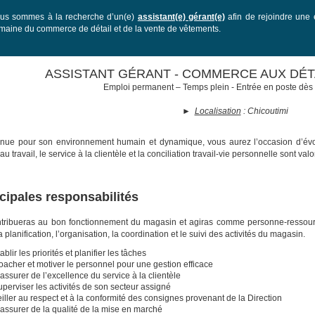
us sommes à la recherche d’un(e)
assistant(e) gérant(e)
afin de rejoindre une 
maine du commerce de détail et de la vente de vêtements.
ASSISTANT GÉRANT - COMMERCE AUX DÉTA
Emploi permanent – Temps plein - Entrée en poste dès 
►
Localisation
: Chicoutimi
ue pour son environnement humain et dynamique, vous aurez l’occasion d’évol
 au travail, le service à la clientèle et la conciliation travail-vie personnelle sont val
cipales responsabilités
tribueras au bon fonctionnement du magasin et agiras comme personne-ressourc
 planification, l’organisation, la coordination et le suivi des activités du magasin.
ablir les priorités et planifier les tâches
oacher et motiver le personnel pour une gestion efficace
assurer de l’excellence du service à la clientèle
perviser les activités de son secteur assigné
iller au respect et à la conformité des consignes provenant de la Direction
assurer de la qualité de la mise en marché