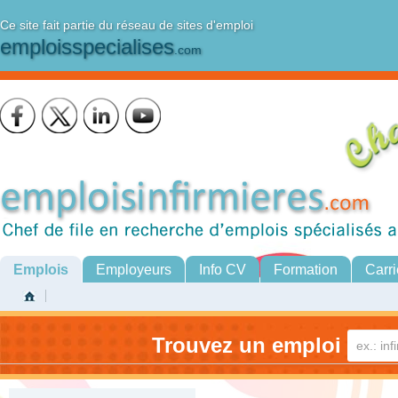
Ce site fait partie du réseau de sites d'emploi
emploisspecialises
.com
Emplois
Employeurs
Info CV
Formation
Carri
Trouvez un emploi