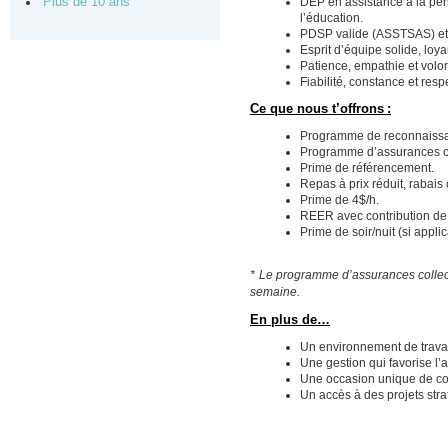
Plus de 10 ans
DEP en assistance à la per
l’éducation.
PDSP valide (ASSTSAS) et
Esprit d’équipe solide, loya
Patience, empathie et volo
Fiabilité, constance et resp
Ce que nous t’offrons :
Programme de reconnaiss
Programme d’assurances co
Prime de référencement.
Repas à prix réduit, rabais 
Prime de 4$/h.
REER avec contribution de 
Prime de soir/nuit (si applic
* Le programme d’assurances collect
semaine.
En plus de…
Un environnement de travai
Une gestion qui favorise l’
Une occasion unique de cont
Un accès à des projets str