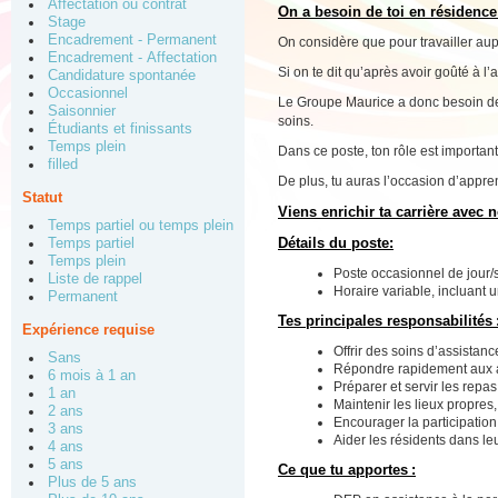
Affectation ou contrat
On a besoin de toi en résidence 
Stage
Encadrement - Permanent
On considère que pour travailler aup
Encadrement - Affectation
Si on te dit qu’après avoir goûté à l
Candidature spontanée
Occasionnel
Le Groupe Maurice a donc besoin de
Saisonnier
soins.
Étudiants et finissants
Temps plein
Dans ce poste, ton rôle est importan
filled
De plus, tu auras l’occasion d’appre
Statut
Viens enrichir ta carrière avec n
Temps partiel ou temps plein
Détails du poste:
Temps partiel
Temps plein
Poste occasionnel de jour/s
Liste de rappel
Horaire variable, incluant u
Permanent
Tes principales responsabilités 
Expérience requise
Offrir des soins d’assistan
Sans
Répondre rapidement aux ap
6 mois à 1 an
Préparer et servir les repa
1 an
Maintenir les lieux propres,
2 ans
Encourager la participation 
3 ans
Aider les résidents dans le
4 ans
5 ans
Ce que tu apportes :
Plus de 5 ans