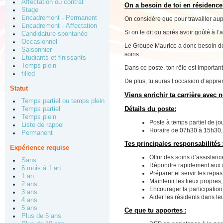
Affectation ou contrat
On a besoin de toi en résidence 
Stage
Encadrement - Permanent
On considère que pour travailler aup
Encadrement - Affectation
Si on te dit qu’après avoir goûté à l
Candidature spontanée
Occasionnel
Le Groupe Maurice a donc besoin de
Saisonnier
soins.
Étudiants et finissants
Temps plein
Dans ce poste, ton rôle est importan
filled
De plus, tu auras l’occasion d’appre
Statut
Viens enrichir ta carrière avec n
Temps partiel ou temps plein
Détails du poste:
Temps partiel
Temps plein
Poste à temps partiel de jou
Liste de rappel
Horaire de 07h30 à 15h30, i
Permanent
Tes principales responsabilités 
Expérience requise
Offrir des soins d’assistan
Sans
Répondre rapidement aux ap
6 mois à 1 an
Préparer et servir les repa
1 an
Maintenir les lieux propres,
2 ans
Encourager la participation 
3 ans
Aider les résidents dans le
4 ans
5 ans
Ce que tu apportes :
Plus de 5 ans