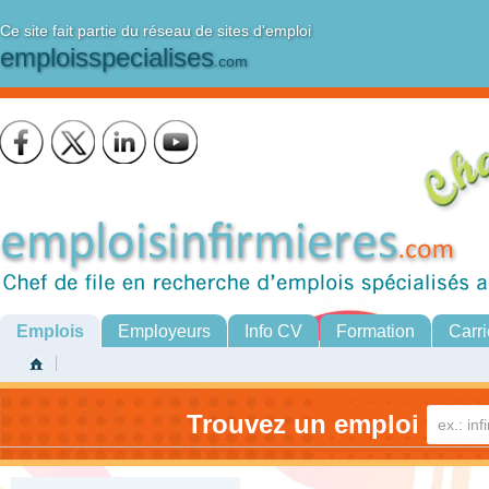
Ce site fait partie du réseau de sites d'emploi
emploisspecialises
.com
Emplois
Employeurs
Info CV
Formation
Carri
Trouvez un emploi