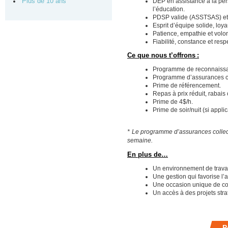
Plus de 10 ans
DEP en assistance à la per
l’éducation.
PDSP valide (ASSTSAS) et
Esprit d’équipe solide, loya
Patience, empathie et volo
Fiabilité, constance et resp
Ce que nous t’offrons :
Programme de reconnaiss
Programme d’assurances co
Prime de référencement.
Repas à prix réduit, rabais 
Prime de 4$/h.
Prime de soir/nuit (si applic
* Le programme d’assurances collect
semaine.
En plus de…
Un environnement de travai
Une gestion qui favorise l’
Une occasion unique de cont
Un accès à des projets str
P