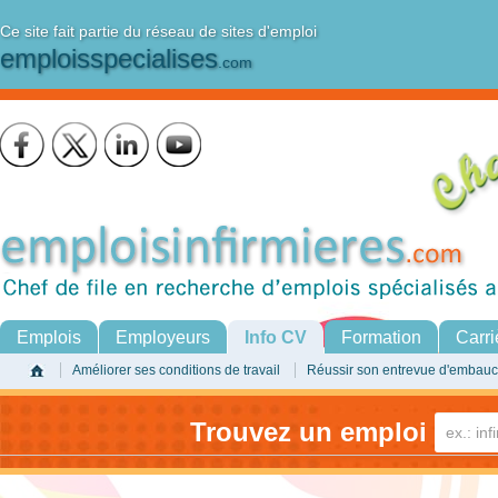
Ce site fait partie du réseau de sites d'emploi
emploisspecialises
.com
Emplois
Employeurs
Info CV
Formation
Carri
Améliorer ses conditions de travail
Réussir son entrevue d'embau
Trouvez un emploi