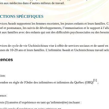
ées aux médecins dans d’autres milieux de travail.
CTIONS SPÉCIFIQUES
rvices Awash supportent les femmes enceintes, les jeunes enfants et leurs familles. Cec
pré et postnataux, les suivis de développements, l’immunisation et le support à l’alla
t aux familles avec des enfants qui ont des difficultés psychosociales ou des besoins
rvices de cycle de vie Uschiniichisuu vise à offrir de services sociaux et de santé en 
unes de 10-29 ans et leurs familles. L’infirmière Awash et Uschiniichisuu travail se
gences
ion:
[1]
mbre en règle de l'Ordre des infirmières et infirmiers du Québec (OIIQ)
;
ence:
ois (3) années d’expérience en tant qu’infirmier(ère) incluant :
ne (1) année d’expérience en soins critiques
ou