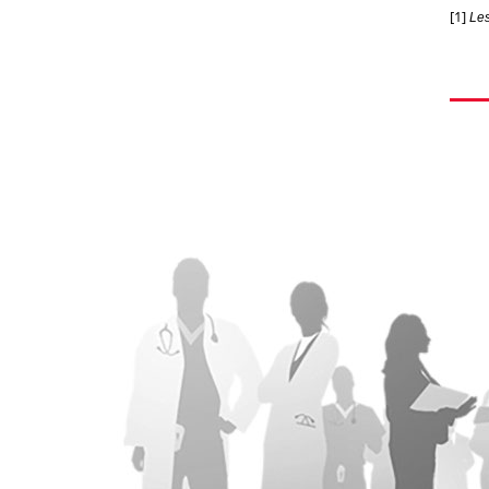
[1]
Les