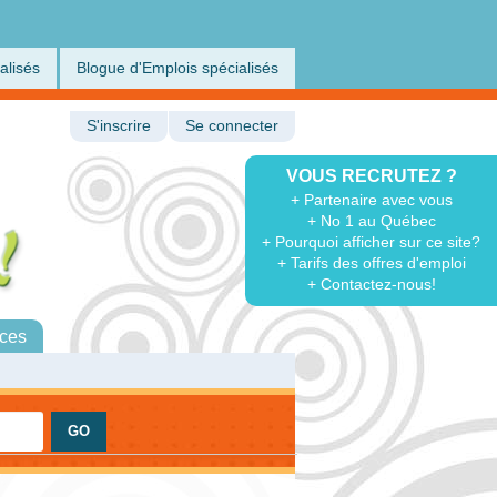
alisés
Blogue d'Emplois spécialisés
S'inscrire
Se connecter
VOUS RECRUTEZ ?
+ Partenaire avec vous
+ No 1 au Québec
+ Pourquoi afficher sur ce site?
+ Tarifs des offres d'emploi
+ Contactez-nous!
ces