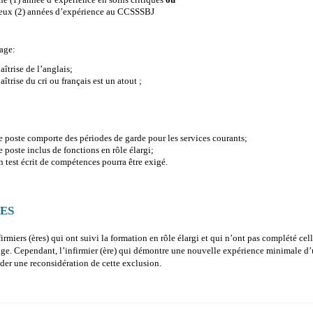
eux (2) années d’expérience au CCSSSBJ
age:
îtrise de l’anglais;
îtrise du cri ou français est un atout ;
 poste comporte des périodes de garde pour les services courants;
 poste inclus de fonctions en rôle élargi;
 test écrit de compétences pourra être exigé.
ES
firmiers (ères) qui ont suivi la formation en rôle élargi et qui n’ont pas complété ce
age. Cependant, l’infirmier (ère) qui démontre une nouvelle expérience minimale d’
er une reconsidération de cette exclusion.