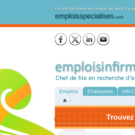
Ce site fait partie du réseau de sites d'em
emploisspecialises
.com
Emplois
Employeurs
Info 
Trouvez