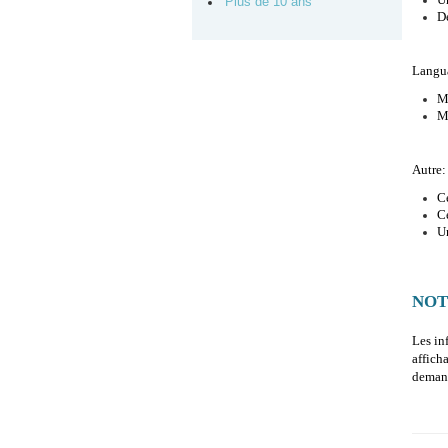
Plus de 10 ans
D
Langu
Ma
Ma
Autre:
Ce
Ce
Un
NOT
Les in
affich
demand