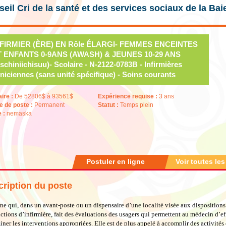
eil Cri de la santé et des services sociaux de la Ba
NFIRMIER (ÈRE) EN Rôle ÉLARGI- FEMMES ENCEINTES
T ENFANTS 0-9ANS (AWASH) & JEUNES 10-29 ANS
schiniichisuu)- Scolaire - N-2122-0783B - Infirmières
iniciennes (sans unité spécifique) - Soins courants
aire :
De 52806$ à 93561$
Expérience requise :
3 ans
e de poste :
Permanent
Statut :
Temps plein
e :
nemaska
Postuler en ligne
Voir toutes les
ription du poste
ne qui, dans un avant-poste ou un dispensaire d’une localité visée aux dispositions 
nctions d’infirmière, fait des évaluations des usagers qui permettent au médecin d’ef
iner les interventions appropriées. Elle est de plus appelé à accomplir des activités