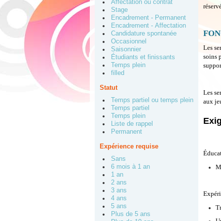
Affectation ou contrat
réserv
Stage
Encadrement - Permanent
Encadrement - Affectation
FON
Candidature spontanée
Occasionnel
Les se
Saisonnier
soins 
Étudiants et finissants
Temps plein
suppor
filled
Statut
Les se
Temps partiel ou temps plein
aux je
Temps partiel
Temps plein
Exi
Liste de rappel
Permanent
Expérience requise
Éducat
Sans
6 mois à 1 an
Me
1 an
2 ans
3 ans
Expéri
4 ans
5 ans
Tr
Plus de 5 ans
U