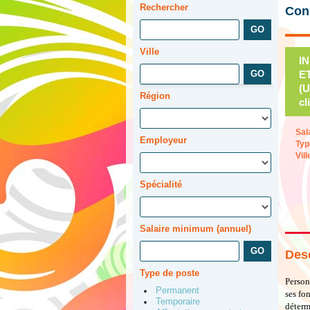
Rechercher
Cons
Ville
I
E
(U
Région
cl
Sal
Employeur
Typ
Vill
Spécialité
Salaire minimum (annuel)
Desc
Type de poste
Person
Permanent
ses fo
Temporaire
déterm